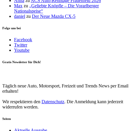
Anna
zu
ACS Auto-Renntage Frauenfeld 2026
Max
zu
„Geliebte Knöpfle – Die Vorarlberger
Nationalspeise“
daniel
zu
Der Neue Mazda CX-5
Folge uns bei
Facebook
Twitter
Youtube
Gratis Newsletter für Dich!
Your email
johnsmith@example.com
Newsletter abonnieren
Täglich neue Auto, Motorsport, Freizeit und Trends News per Email
erhalten!
Wir respektieren den
Datenschutz
. Die Anmeldung kann jederzeit
widerrufen werden.
Seiten
Aktuelle Ausgabe