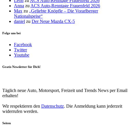
Leon
zu
ACS Auto-Renntage Frauenfeld 2026
Anna
zu
ACS Auto-Renntage Frauenfeld 2026
Max
zu
„Geliebte Knöpfle – Die Vorarlberger
Nationalspeise“
daniel
zu
Der Neue Mazda CX-5
Folge uns bei
Facebook
Twitter
Youtube
Gratis Newsletter für Dich!
Your email
johnsmith@example.com
Newsletter abonnieren
Täglich neue Auto, Motorsport, Freizeit und Trends News per Email
erhalten!
Wir respektieren den
Datenschutz
. Die Anmeldung kann jederzeit
widerrufen werden.
Seiten