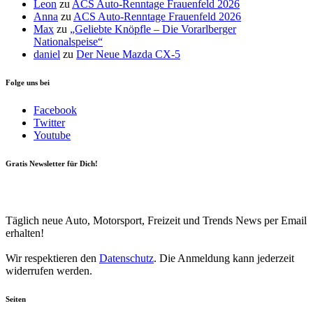
Leon
zu
ACS Auto-Renntage Frauenfeld 2026
Anna
zu
ACS Auto-Renntage Frauenfeld 2026
Max
zu
„Geliebte Knöpfle – Die Vorarlberger
Nationalspeise“
daniel
zu
Der Neue Mazda CX-5
Folge uns bei
Facebook
Twitter
Youtube
Gratis Newsletter für Dich!
Your email
johnsmith@example.com
Newsletter abonnieren
Täglich neue Auto, Motorsport, Freizeit und Trends News per Email
erhalten!
Wir respektieren den
Datenschutz
. Die Anmeldung kann jederzeit
widerrufen werden.
Seiten