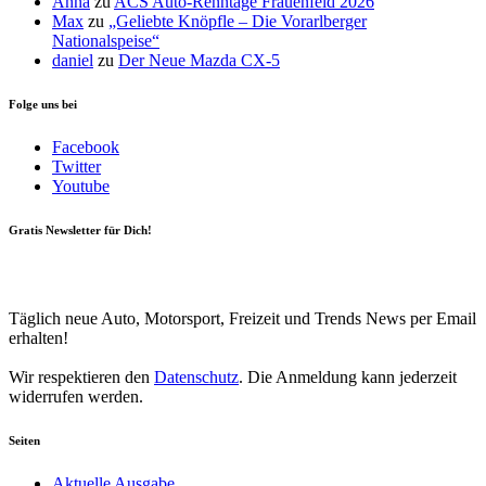
Anna
zu
ACS Auto-Renntage Frauenfeld 2026
Max
zu
„Geliebte Knöpfle – Die Vorarlberger
Nationalspeise“
daniel
zu
Der Neue Mazda CX-5
Folge uns bei
Facebook
Twitter
Youtube
Gratis Newsletter für Dich!
Your email
johnsmith@example.com
Newsletter abonnieren
Täglich neue Auto, Motorsport, Freizeit und Trends News per Email
erhalten!
Wir respektieren den
Datenschutz
. Die Anmeldung kann jederzeit
widerrufen werden.
Seiten
Aktuelle Ausgabe