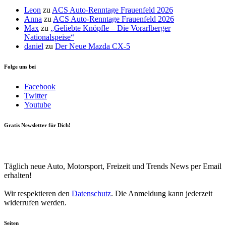
Leon
zu
ACS Auto-Renntage Frauenfeld 2026
Anna
zu
ACS Auto-Renntage Frauenfeld 2026
Max
zu
„Geliebte Knöpfle – Die Vorarlberger
Nationalspeise“
daniel
zu
Der Neue Mazda CX-5
Folge uns bei
Facebook
Twitter
Youtube
Gratis Newsletter für Dich!
Your email
johnsmith@example.com
Newsletter abonnieren
Täglich neue Auto, Motorsport, Freizeit und Trends News per Email
erhalten!
Wir respektieren den
Datenschutz
. Die Anmeldung kann jederzeit
widerrufen werden.
Seiten