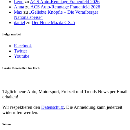
Leon
zu
ACS Auto-Renntage Frauenfeld 2026
Anna
zu
ACS Auto-Renntage Frauenfeld 2026
Max
zu
„Geliebte Knöpfle – Die Vorarlberger
Nationalspeise“
daniel
zu
Der Neue Mazda CX-5
Folge uns bei
Facebook
Twitter
Youtube
Gratis Newsletter für Dich!
Your email
johnsmith@example.com
Newsletter abonnieren
Täglich neue Auto, Motorsport, Freizeit und Trends News per Email
erhalten!
Wir respektieren den
Datenschutz
. Die Anmeldung kann jederzeit
widerrufen werden.
Seiten