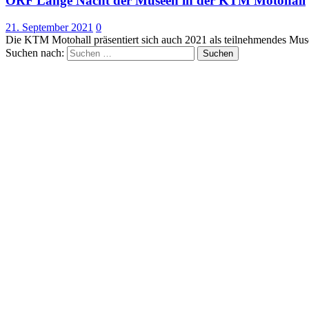
ORF Lange Nacht der Museen in der KTM Motohall
21. September 2021
0
Die KTM Motohall präsentiert sich auch 2021 als teilnehmendes Mu
Suchen nach: