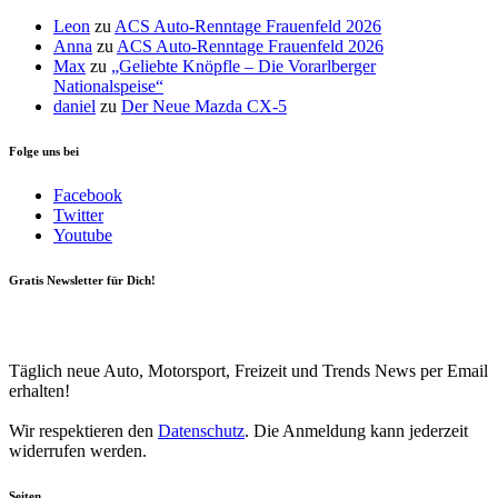
Leon
zu
ACS Auto-Renntage Frauenfeld 2026
Anna
zu
ACS Auto-Renntage Frauenfeld 2026
Max
zu
„Geliebte Knöpfle – Die Vorarlberger
Nationalspeise“
daniel
zu
Der Neue Mazda CX-5
Folge uns bei
Facebook
Twitter
Youtube
Gratis Newsletter für Dich!
Your email
johnsmith@example.com
Newsletter abonnieren
Täglich neue Auto, Motorsport, Freizeit und Trends News per Email
erhalten!
Wir respektieren den
Datenschutz
. Die Anmeldung kann jederzeit
widerrufen werden.
Seiten