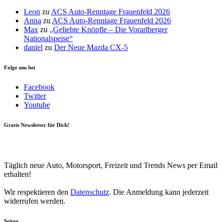
Leon
zu
ACS Auto-Renntage Frauenfeld 2026
Anna
zu
ACS Auto-Renntage Frauenfeld 2026
Max
zu
„Geliebte Knöpfle – Die Vorarlberger
Nationalspeise“
daniel
zu
Der Neue Mazda CX-5
Folge uns bei
Facebook
Twitter
Youtube
Gratis Newsletter für Dich!
Your email
johnsmith@example.com
Newsletter abonnieren
Täglich neue Auto, Motorsport, Freizeit und Trends News per Email
erhalten!
Wir respektieren den
Datenschutz
. Die Anmeldung kann jederzeit
widerrufen werden.
Seiten