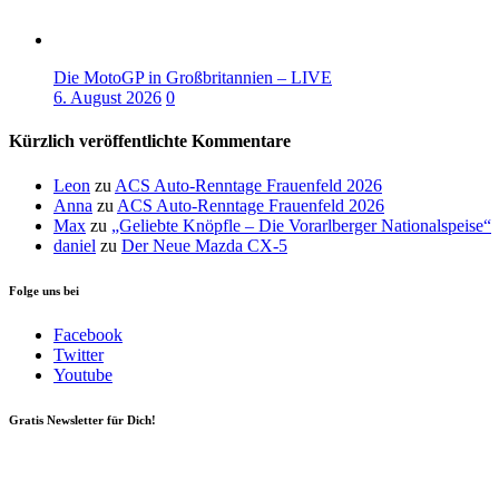
Die MotoGP in Großbritannien – LIVE
6. August 2026
0
Kürzlich veröffentlichte Kommentare
Leon
zu
ACS Auto-Renntage Frauenfeld 2026
Anna
zu
ACS Auto-Renntage Frauenfeld 2026
Max
zu
„Geliebte Knöpfle – Die Vorarlberger Nationalspeise“
daniel
zu
Der Neue Mazda CX-5
Folge uns bei
Facebook
Twitter
Youtube
Gratis Newsletter für Dich!
Your email
johnsmith@example.com
Newsletter abonnieren