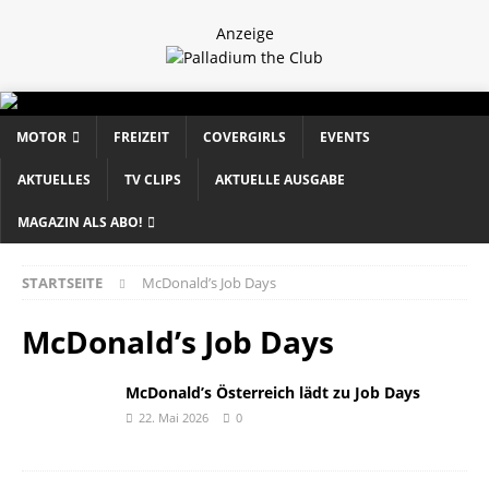
Anzeige
MOTOR
FREIZEIT
COVERGIRLS
EVENTS
AKTUELLES
TV CLIPS
AKTUELLE AUSGABE
MAGAZIN ALS ABO!
STARTSEITE
McDonald’s Job Days
McDonald’s Job Days
McDonald’s Österreich lädt zu Job Days
22. Mai 2026
0