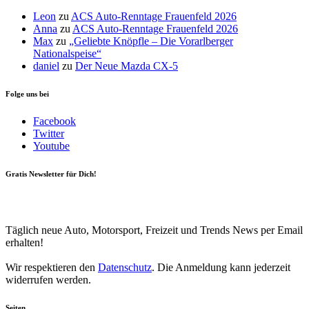
Leon
zu
ACS Auto-Renntage Frauenfeld 2026
Anna
zu
ACS Auto-Renntage Frauenfeld 2026
Max
zu
„Geliebte Knöpfle – Die Vorarlberger
Nationalspeise“
daniel
zu
Der Neue Mazda CX-5
Folge uns bei
Facebook
Twitter
Youtube
Gratis Newsletter für Dich!
Your email
johnsmith@example.com
Newsletter abonnieren
Täglich neue Auto, Motorsport, Freizeit und Trends News per Email
erhalten!
Wir respektieren den
Datenschutz
. Die Anmeldung kann jederzeit
widerrufen werden.
Seiten