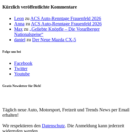
Kürzlich veröffentlichte Kommentare
Leon
zu
ACS Auto-Renntage Frauenfeld 2026
Anna
zu
ACS Auto-Renntage Frauenfeld 2026
Max
zu
„Geliebte Knöpfle – Die Vorarlberger
Nationalspeise“
daniel
zu
Der Neue Mazda CX-5
Folge uns bei
Facebook
Twitter
Youtube
Gratis Newsletter für Dich!
Your email
johnsmith@example.com
Newsletter abonnieren
Täglich neue Auto, Motorsport, Freizeit und Trends News per Email
erhalten!
Wir respektieren den
Datenschutz
. Die Anmeldung kann jederzeit
widerrufen werden.