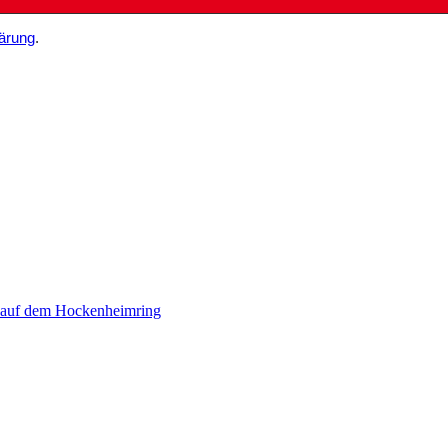
ärung
.
 auf dem Hockenheimring