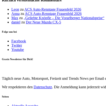
Kürzlich veröffentlichte Kommentare
Leon
zu
ACS Auto-Renntage Frauenfeld 2026
Anna
zu
ACS Auto-Renntage Frauenfeld 2026
Max
zu
„Geliebte Knöpfle – Die Vorarlberger Nationalspeise“
daniel
zu
Der Neue Mazda CX-5
Folge uns bei
Facebook
Twitter
Youtube
Gratis Newsletter für Dich!
Your email
johnsmith@example.com
Newsletter abonnieren
Täglich neue Auto, Motorsport, Freizeit und Trends News per Email e
Wir respektieren den
Datenschutz
. Die Anmeldung kann jederzeit wi
Seiten
Aktuelle Ausgabe