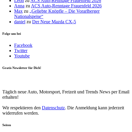
Leon
zu
ACS Auto-Renntage Frauenfeld 2026
Anna
zu
ACS Auto-Renntage Frauenfeld 2026
Max
zu
„Geliebte Knöpfle – Die Vorarlberger
Nationalspeise“
daniel
zu
Der Neue Mazda CX-5
Folge uns bei
Facebook
Twitter
Youtube
Gratis Newsletter für Dich!
Your email
johnsmith@example.com
Newsletter abonnieren
Täglich neue Auto, Motorsport, Freizeit und Trends News per Email
erhalten!
Wir respektieren den
Datenschutz
. Die Anmeldung kann jederzeit
widerrufen werden.
Seiten