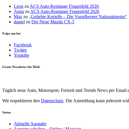
Leon
zu
ACS Auto-Renntage Frauenfeld 2026
Anna
zu
ACS Auto-Renntage Frauenfeld 2026
Max
zu
„Geliebte Knöpfle – Die Vorarlberger Nationalspeise“
daniel
zu
Der Neue Mazda CX-5
Folge uns bei
Facebook
Twitter
Youtube
Gratis Newsletter für Dich!
Your email
johnsmith@example.com
Newsletter abonnieren
Täglich neue Auto, Motorsport, Freizeit und Trends News per Email e
Wir respektieren den
Datenschutz
. Die Anmeldung kann jederzeit wi
Seiten
Aktuelle Ausgabe
Anzeige schalten – Online / Magazin