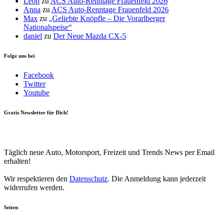
Leon
zu
ACS Auto-Renntage Frauenfeld 2026
Anna
zu
ACS Auto-Renntage Frauenfeld 2026
Max
zu
„Geliebte Knöpfle – Die Vorarlberger
Nationalspeise“
daniel
zu
Der Neue Mazda CX-5
Folge uns bei
Facebook
Twitter
Youtube
Gratis Newsletter für Dich!
Your email
johnsmith@example.com
Newsletter abonnieren
Täglich neue Auto, Motorsport, Freizeit und Trends News per Email
erhalten!
Wir respektieren den
Datenschutz
. Die Anmeldung kann jederzeit
widerrufen werden.
Seiten