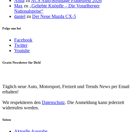
Anna
zu
ACS Auto-Renntage Frauenfeld 2026
Max
zu
„Geliebte Knöpfle – Die Vorarlberger
Nationalspeise“
daniel
zu
Der Neue Mazda CX-5
Folge uns bei
Facebook
Twitter
Youtube
Gratis Newsletter für Dich!
Your email
johnsmith@example.com
Newsletter abonnieren
Täglich neue Auto, Motorsport, Freizeit und Trends News per Email
erhalten!
Wir respektieren den
Datenschutz
. Die Anmeldung kann jederzeit
widerrufen werden.
Seiten
Aktuelle Ausgabe