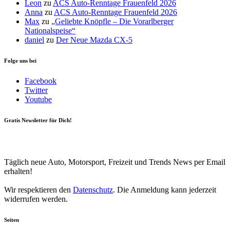
Leon
zu
ACS Auto-Renntage Frauenfeld 2026
Anna
zu
ACS Auto-Renntage Frauenfeld 2026
Max
zu
„Geliebte Knöpfle – Die Vorarlberger
Nationalspeise“
daniel
zu
Der Neue Mazda CX-5
Folge uns bei
Facebook
Twitter
Youtube
Gratis Newsletter für Dich!
Your email
johnsmith@example.com
Newsletter abonnieren
Täglich neue Auto, Motorsport, Freizeit und Trends News per Email
erhalten!
Wir respektieren den
Datenschutz
. Die Anmeldung kann jederzeit
widerrufen werden.
Seiten