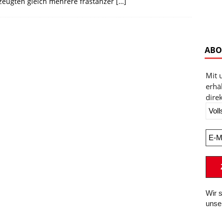
zeugten gleich mehrere frastanzer
[…]
ABO
Mit 
erhä
direk
Wir 
unse