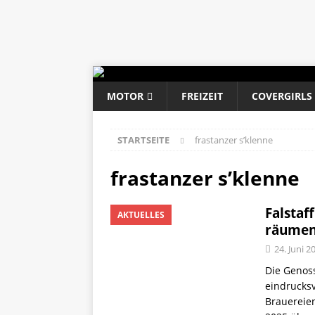
MOTOR
FREIZEIT
COVERGIRLS
STARTSEITE
frastanzer s’klenne
frastanzer s’klenne
Falstaf
AKTUELLES
räumen
24. Juni 2
Die Genoss
eindrucksv
Brauereien