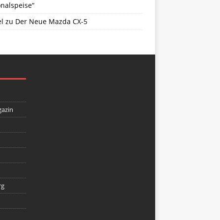
nalspeise“
l
zu
Der Neue Mazda CX-5
gazin
rg