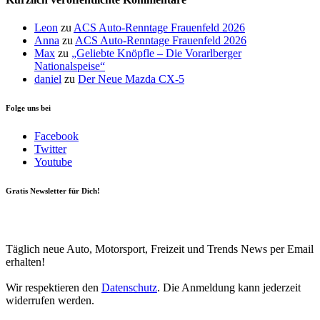
Leon
zu
ACS Auto-Renntage Frauenfeld 2026
Anna
zu
ACS Auto-Renntage Frauenfeld 2026
Max
zu
„Geliebte Knöpfle – Die Vorarlberger
Nationalspeise“
daniel
zu
Der Neue Mazda CX-5
Folge uns bei
Facebook
Twitter
Youtube
Gratis Newsletter für Dich!
Your email
johnsmith@example.com
Newsletter abonnieren
Täglich neue Auto, Motorsport, Freizeit und Trends News per Email
erhalten!
Wir respektieren den
Datenschutz
. Die Anmeldung kann jederzeit
widerrufen werden.