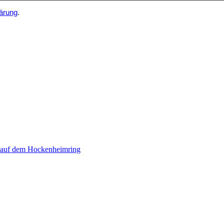
ärung
.
 auf dem Hockenheimring