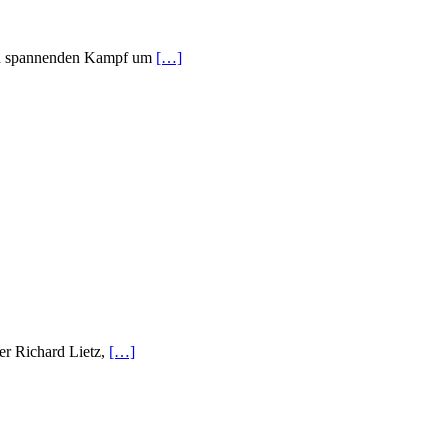
och spannenden Kampf um
[…]
r Richard Lietz,
[…]