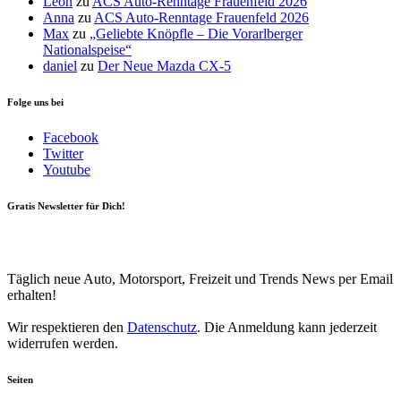
Leon
zu
ACS Auto-Renntage Frauenfeld 2026
Anna
zu
ACS Auto-Renntage Frauenfeld 2026
Max
zu
„Geliebte Knöpfle – Die Vorarlberger
Nationalspeise“
daniel
zu
Der Neue Mazda CX-5
Folge uns bei
Facebook
Twitter
Youtube
Gratis Newsletter für Dich!
Your email
johnsmith@example.com
Newsletter abonnieren
Täglich neue Auto, Motorsport, Freizeit und Trends News per Email
erhalten!
Wir respektieren den
Datenschutz
. Die Anmeldung kann jederzeit
widerrufen werden.
Seiten