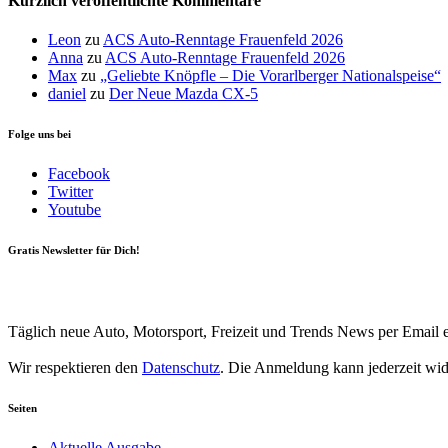
Kürzlich veröffentlichte Kommentare
Leon
zu
ACS Auto-Renntage Frauenfeld 2026
Anna
zu
ACS Auto-Renntage Frauenfeld 2026
Max
zu
„Geliebte Knöpfle – Die Vorarlberger Nationalspeise“
daniel
zu
Der Neue Mazda CX-5
Folge uns bei
Facebook
Twitter
Youtube
Gratis Newsletter für Dich!
Your email
johnsmith@example.com
Newsletter abonnieren
Täglich neue Auto, Motorsport, Freizeit und Trends News per Email e
Wir respektieren den
Datenschutz
. Die Anmeldung kann jederzeit wi
Seiten
Aktuelle Ausgabe