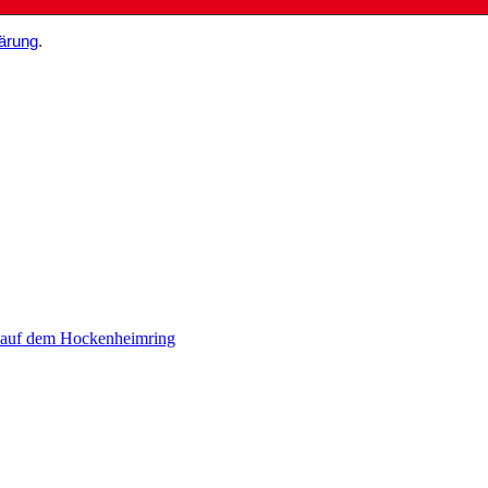
ärung
.
 auf dem Hockenheimring