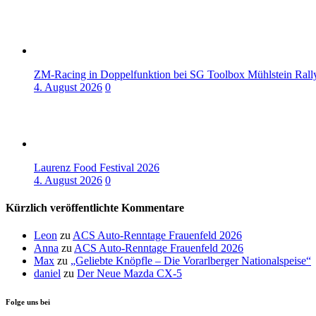
ZM-Racing in Doppelfunktion bei SG Toolbox Mühlstein Rall
4. August 2026
0
Laurenz Food Festival 2026
4. August 2026
0
Kürzlich veröffentlichte Kommentare
Leon
zu
ACS Auto-Renntage Frauenfeld 2026
Anna
zu
ACS Auto-Renntage Frauenfeld 2026
Max
zu
„Geliebte Knöpfle – Die Vorarlberger Nationalspeise“
daniel
zu
Der Neue Mazda CX-5
Folge uns bei