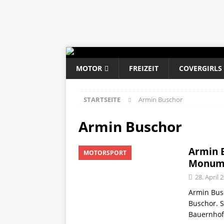
MOTOR
FREIZEIT
COVERGIRLS
STARTSEITE
Armin Buschor
Armin Buschor
Armin B
MOTORSPORT
Monume
28. April 
Armin Busc
Buschor. S
Bauernhof