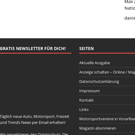
Max
Natio
danie
GRATIS NEWSLETTER FÜR DICH!
SEITEN
Aktuelle Ausgabe
Anzeige schalten – Online / Ma
Datenschutzerklärung
johnsmith@example.com
Your
email
Impressum
Newsletter abonnieren
Kontakt
Links
Täglich neue Auto, Motorsport, Freizeit
Motorsportvereine in Vorarlbe
und Trends News per Email erhalten!
Magazin abonnieren
Wir respektieren den
Datenschutz
. Die