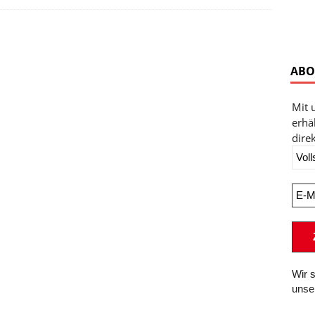
ABO
Mit 
erhä
direk
Wir 
unse