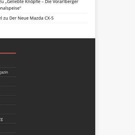
zu
„Geliebte Knöpfle – Die Vorarlberger
nalspeise“
l
zu
Der Neue Mazda CX-5
gazin
rg