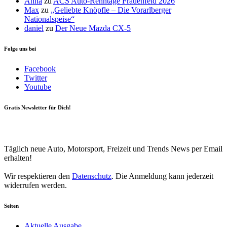
Anna
zu
ACS Auto-Renntage Frauenfeld 2026
Max
zu
„Geliebte Knöpfle – Die Vorarlberger
Nationalspeise“
daniel
zu
Der Neue Mazda CX-5
Folge uns bei
Facebook
Twitter
Youtube
Gratis Newsletter für Dich!
Your email
johnsmith@example.com
Newsletter abonnieren
Täglich neue Auto, Motorsport, Freizeit und Trends News per Email
erhalten!
Wir respektieren den
Datenschutz
. Die Anmeldung kann jederzeit
widerrufen werden.
Seiten
Aktuelle Ausgabe