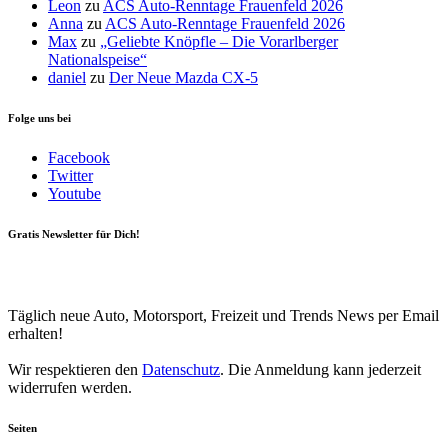
Leon
zu
ACS Auto-Renntage Frauenfeld 2026
Anna
zu
ACS Auto-Renntage Frauenfeld 2026
Max
zu
„Geliebte Knöpfle – Die Vorarlberger
Nationalspeise“
daniel
zu
Der Neue Mazda CX-5
Folge uns bei
Facebook
Twitter
Youtube
Gratis Newsletter für Dich!
Your email
johnsmith@example.com
Newsletter abonnieren
Täglich neue Auto, Motorsport, Freizeit und Trends News per Email
erhalten!
Wir respektieren den
Datenschutz
. Die Anmeldung kann jederzeit
widerrufen werden.
Seiten