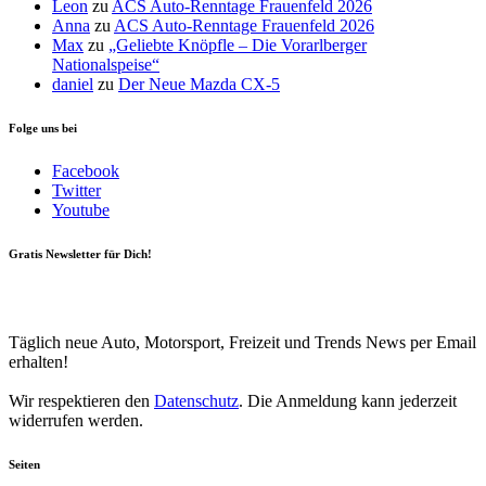
Leon
zu
ACS Auto-Renntage Frauenfeld 2026
Anna
zu
ACS Auto-Renntage Frauenfeld 2026
Max
zu
„Geliebte Knöpfle – Die Vorarlberger
Nationalspeise“
daniel
zu
Der Neue Mazda CX-5
Folge uns bei
Facebook
Twitter
Youtube
Gratis Newsletter für Dich!
Your email
johnsmith@example.com
Newsletter abonnieren
Täglich neue Auto, Motorsport, Freizeit und Trends News per Email
erhalten!
Wir respektieren den
Datenschutz
. Die Anmeldung kann jederzeit
widerrufen werden.
Seiten