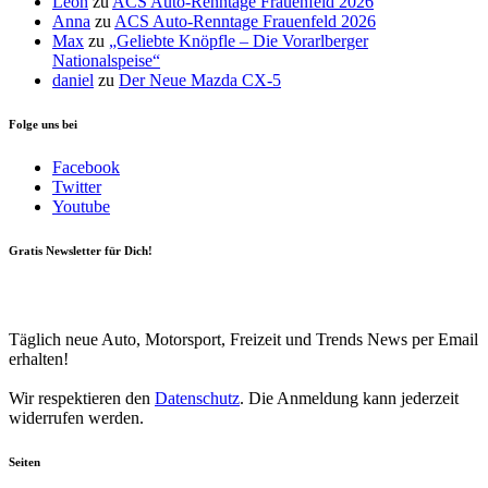
Leon
zu
ACS Auto-Renntage Frauenfeld 2026
Anna
zu
ACS Auto-Renntage Frauenfeld 2026
Max
zu
„Geliebte Knöpfle – Die Vorarlberger
Nationalspeise“
daniel
zu
Der Neue Mazda CX-5
Folge uns bei
Facebook
Twitter
Youtube
Gratis Newsletter für Dich!
Your email
johnsmith@example.com
Newsletter abonnieren
Täglich neue Auto, Motorsport, Freizeit und Trends News per Email
erhalten!
Wir respektieren den
Datenschutz
. Die Anmeldung kann jederzeit
widerrufen werden.
Seiten