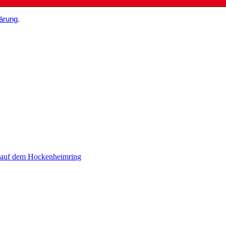
ärung
.
 auf dem Hockenheimring