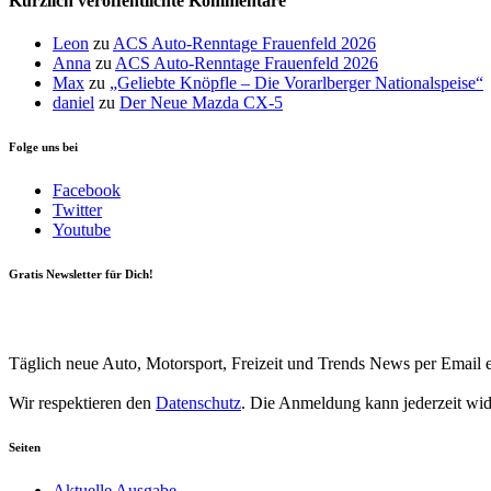
Kürzlich veröffentlichte Kommentare
Leon
zu
ACS Auto-Renntage Frauenfeld 2026
Anna
zu
ACS Auto-Renntage Frauenfeld 2026
Max
zu
„Geliebte Knöpfle – Die Vorarlberger Nationalspeise“
daniel
zu
Der Neue Mazda CX-5
Folge uns bei
Facebook
Twitter
Youtube
Gratis Newsletter für Dich!
Your email
johnsmith@example.com
Newsletter abonnieren
Täglich neue Auto, Motorsport, Freizeit und Trends News per Email e
Wir respektieren den
Datenschutz
. Die Anmeldung kann jederzeit wi
Seiten
Aktuelle Ausgabe