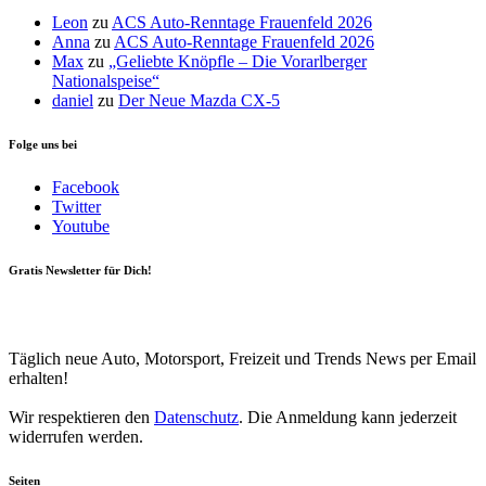
Leon
zu
ACS Auto-Renntage Frauenfeld 2026
Anna
zu
ACS Auto-Renntage Frauenfeld 2026
Max
zu
„Geliebte Knöpfle – Die Vorarlberger
Nationalspeise“
daniel
zu
Der Neue Mazda CX-5
Folge uns bei
Facebook
Twitter
Youtube
Gratis Newsletter für Dich!
Your email
johnsmith@example.com
Newsletter abonnieren
Täglich neue Auto, Motorsport, Freizeit und Trends News per Email
erhalten!
Wir respektieren den
Datenschutz
. Die Anmeldung kann jederzeit
widerrufen werden.
Seiten