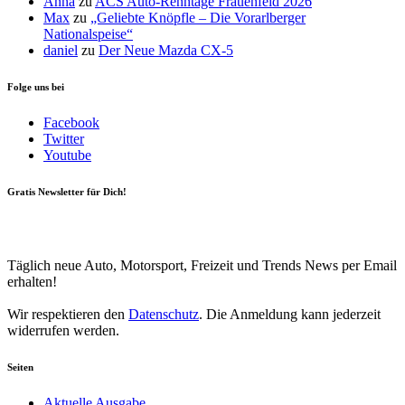
Anna
zu
ACS Auto-Renntage Frauenfeld 2026
Max
zu
„Geliebte Knöpfle – Die Vorarlberger
Nationalspeise“
daniel
zu
Der Neue Mazda CX-5
Folge uns bei
Facebook
Twitter
Youtube
Gratis Newsletter für Dich!
Your email
johnsmith@example.com
Newsletter abonnieren
Täglich neue Auto, Motorsport, Freizeit und Trends News per Email
erhalten!
Wir respektieren den
Datenschutz
. Die Anmeldung kann jederzeit
widerrufen werden.
Seiten
Aktuelle Ausgabe