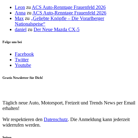
Leon
zu
ACS Auto-Renntage Frauenfeld 2026
Anna
zu
ACS Auto-Renntage Frauenfeld 2026
Max
zu
„Geliebte Knöpfle – Die Vorarlberger
Nationalspeise“
daniel
zu
Der Neue Mazda CX-5
Folge uns bei
Facebook
Twitter
Youtube
Gratis Newsletter für Dich!
Your email
johnsmith@example.com
Newsletter abonnieren
Täglich neue Auto, Motorsport, Freizeit und Trends News per Email
erhalten!
Wir respektieren den
Datenschutz
. Die Anmeldung kann jederzeit
widerrufen werden.
Seiten