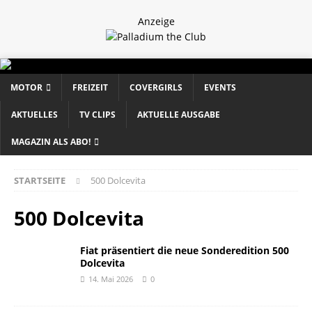
Anzeige
MOTOR
FREIZEIT
COVERGIRLS
EVENTS
AKTUELLES
TV CLIPS
AKTUELLE AUSGABE
MAGAZIN ALS ABO!
STARTSEITE
500 Dolcevita
500 Dolcevita
Fiat präsentiert die neue Sonderedition 500
Dolcevita
14. Mai 2026
0