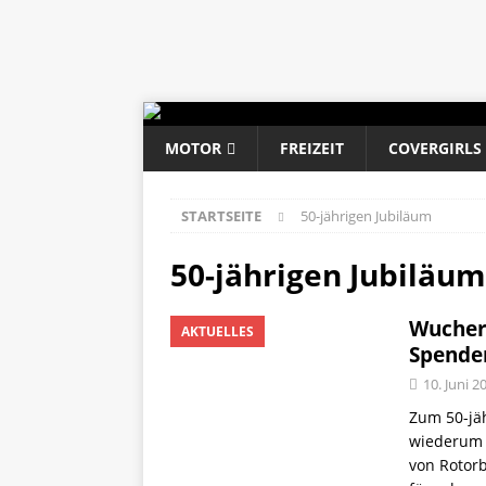
MOTOR
FREIZEIT
COVERGIRLS
STARTSEITE
50-jährigen Jubiläum
50-jährigen Jubiläum
Wucher 
AKTUELLES
Spende
10. Juni 2
Zum 50-jä
wiederum 
von Rotorb