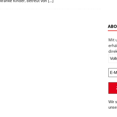
kranke Kinder, betreut von
[…]
ABO
Mit 
erhä
direk
Wir 
unse