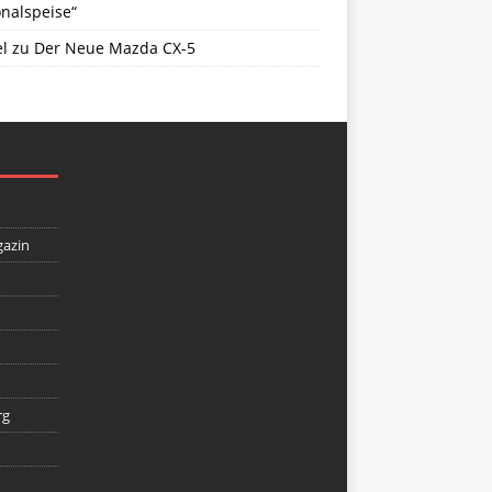
nalspeise“
l
zu
Der Neue Mazda CX-5
gazin
rg