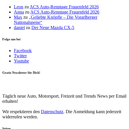
Leon
zu
ACS Auto-Renntage Frauenfeld 2026
Anna
zu
ACS Auto-Renntage Frauenfeld 2026
Max
zu
„Geliebte Knöpfle – Die Vorarlberger
Nationalspeise“
daniel
zu
Der Neue Mazda CX-5
Folge uns bei
Facebook
Twitter
Youtube
Gratis Newsletter für Dich!
Your email
johnsmith@example.com
Newsletter abonnieren
Täglich neue Auto, Motorsport, Freizeit und Trends News per Email
erhalten!
Wir respektieren den
Datenschutz
. Die Anmeldung kann jederzeit
widerrufen werden.
Seiten