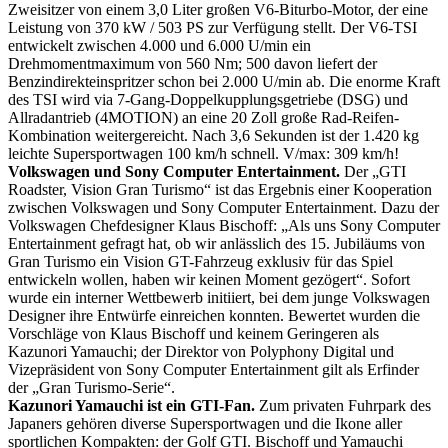
Zweisitzer von einem 3,0 Liter großen V6-Biturbo-Motor, der eine
Leistung von 370 kW / 503 PS zur Verfügung stellt. Der V6-TSI
entwickelt zwischen 4.000 und 6.000 U/min ein
Drehmomentmaximum von 560 Nm; 500 davon liefert der
Benzindirekteinspritzer schon bei 2.000 U/min ab. Die enorme Kraft
des TSI wird via 7-Gang-Doppelkupplungsgetriebe (DSG) und
Allradantrieb (4MOTION) an eine 20 Zoll große Rad-Reifen-
Kombination weitergereicht. Nach 3,6 Sekunden ist der 1.420 kg
leichte Supersportwagen 100 km/h schnell. V/max: 309 km/h!
Volkswagen und Sony Computer Entertainment.
Der „GTI
Roadster, Vision Gran Turismo“ ist das Ergebnis einer Kooperation
zwischen Volkswagen und Sony Computer Entertainment. Dazu der
Volkswagen Chefdesigner Klaus Bischoff: „Als uns Sony Computer
Entertainment gefragt hat, ob wir anlässlich des 15. Jubiläums von
Gran Turismo ein Vision GT-Fahrzeug exklusiv für das Spiel
entwickeln wollen, haben wir keinen Moment gezögert“. Sofort
wurde ein interner Wettbewerb initiiert, bei dem junge Volkswagen
Designer ihre Entwürfe einreichen konnten. Bewertet wurden die
Vorschläge von Klaus Bischoff und keinem Geringeren als
Kazunori Yamauchi; der Direktor von Polyphony Digital und
Vizepräsident von Sony Computer Entertainment gilt als Erfinder
der „Gran Turismo-Serie“.
Kazunori Yamauchi ist ein GTI-Fan.
Zum privaten Fuhrpark des
Japaners gehören diverse Supersportwagen und die Ikone aller
sportlichen Kompakten: der Golf GTI. Bischoff und Yamauchi