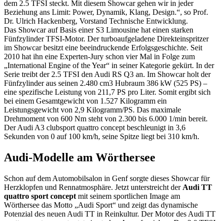
dem 2.5 TFSI steckt. Mit diesem Showcar gehen wir in jeder
Beziehung ans Limit: Power, Dynamik, Klang, Design.“, so Prof.
Dr. Ulrich Hackenberg, Vorstand Technische Entwicklung.
Das Showcar auf Basis einer S3 Limousine hat einen starken
Fünfzylinder TFSI-Motor. Der turboaufgeladene Direkteinspritzer
im Showcar besitzt eine beeindruckende Erfolgsgeschichte. Seit
2010 hat ihn eine Experten-Jury schon vier Mal in Folge zum
„International Engine of the Year“ in seiner Kategorie gekürt. In der
Serie treibt der 2.5 TFSI den Audi RS Q3 an. Im Showcar holt der
Fünfzylinder aus seinen 2.480 cm3 Hubraum 386 kW (525 PS) –
eine spezifische Leistung von 211,7 PS pro Liter. Somit ergibt sich
bei einem Gesamtgewicht von 1.527 Kilogramm ein
Leistungsgewicht von 2,9 Kilogramm/PS. Das maximale
Drehmoment von 600 Nm steht von 2.300 bis 6.000 1/min bereit.
Der Audi A3 clubsport quattro concept beschleunigt in 3,6
Sekunden von 0 auf 100 km/h, seine Spitze liegt bei 310 km/h.
Audi-Modelle am Wörthersee
Schon auf dem Automobilsalon in Genf sorgte dieses Showcar für
Herzklopfen und Rennatmosphäre. Jetzt unterstreicht der
Audi TT
quattro sport concept
mit seinem sportlichen Image am
Wörthersee das Motto „Audi Sport“ und zeigt das dynamische
Potenzial des neuen Audi TT in Reinkultur. Der Motor des Audi TT