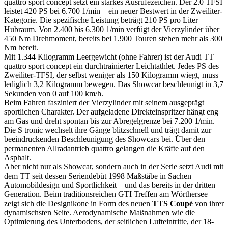
quattro sport concept setzt ein starkes Ausrufezeichen. Der 2.0 TFSI
leistet 420 PS bei 6.700 1/min – ein neuer Bestwert in der Zweiliter-
Kategorie. Die spezifische Leistung beträgt 210 PS pro Liter
Hubraum. Von 2.400 bis 6.300 1/min verfügt der Vierzylinder über
450 Nm Drehmoment, bereits bei 1.900 Touren stehen mehr als 300
Nm bereit.
Mit 1.344 Kilogramm Leergewicht (ohne Fahrer) ist der Audi TT
quattro sport concept ein durchtrainierter Leichtathlet. Jedes PS des
Zweiliter-TFSI, der selbst weniger als 150 Kilogramm wiegt, muss
lediglich 3,2 Kilogramm bewegen. Das Showcar beschleunigt in 3,7
Sekunden von 0 auf 100 km/h.
Beim Fahren fasziniert der Vierzylinder mit seinem ausgeprägt
sportlichen Charakter. Der aufgeladene Direkteinspritzer hängt eng
am Gas und dreht spontan bis zur Abregelgrenze bei 7.200 1/min.
Die S tronic wechselt ihre Gänge blitzschnell und trägt damit zur
beeindruckenden Beschleunigung des Showcars bei. Über den
permanenten Allradantrieb quattro gelangen die Kräfte auf den
Asphalt.
Aber nicht nur als Showcar, sondern auch in der Serie setzt Audi mit
dem TT seit dessen Seriendebüt 1998 Maßstäbe in Sachen
Automobildesign und Sportlichkeit – und das bereits in der dritten
Generation. Beim traditionsreichen GTI Treffen am Wörthersee
zeigt sich die Designikone in Form des neuen
TTS Coupé
von ihrer
dynamischsten Seite. Aerodynamische Maßnahmen wie die
Optimierung des Unterbodens, der seitlichen Lufteintritte, der 18-