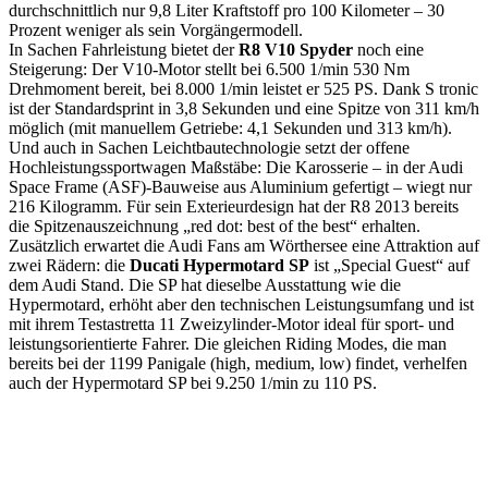
durchschnittlich nur 9,8 Liter Kraftstoff pro 100 Kilometer – 30
Prozent weniger als sein Vorgängermodell.
In Sachen Fahrleistung bietet der
R8 V10 Spyder
noch eine
Steigerung: Der V10-Motor stellt bei 6.500 1/min 530 Nm
Drehmoment bereit, bei 8.000 1/min leistet er 525 PS. Dank S tronic
ist der Standardsprint in 3,8 Sekunden und eine Spitze von 311 km/h
möglich (mit manuellem Getriebe: 4,1 Sekunden und 313 km/h).
Und auch in Sachen Leichtbautechnologie setzt der offene
Hochleistungssportwagen Maßstäbe: Die Karosserie – in der Audi
Space Frame (ASF)-Bauweise aus Aluminium gefertigt – wiegt nur
216 Kilogramm. Für sein Exterieurdesign hat der R8 2013 bereits
die Spitzenauszeichnung „red dot: best of the best“ erhalten.
Zusätzlich erwartet die Audi Fans am Wörthersee eine Attraktion auf
zwei Rädern: die
Ducati Hypermotard SP
ist „Special Guest“ auf
dem Audi Stand. Die SP hat dieselbe Ausstattung wie die
Hypermotard, erhöht aber den technischen Leistungsumfang und ist
mit ihrem Testastretta 11 Zweizylinder-Motor ideal für sport- und
leistungsorientierte Fahrer. Die gleichen Riding Modes, die man
bereits bei der 1199 Panigale (high, medium, low) findet, verhelfen
auch der Hypermotard SP bei 9.250 1/min zu 110 PS.
Keine Motor Freizeit Trends News mehr verpassen!
Jetzt Newsletter kostenlos abonnieren.