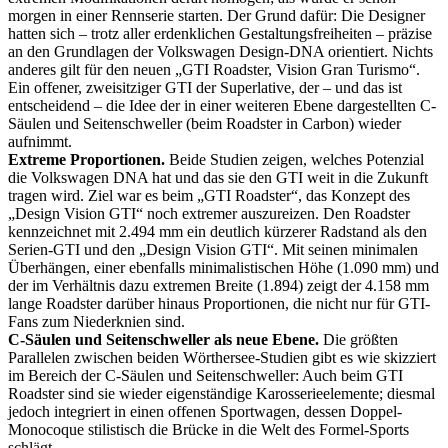
morgen in einer Rennserie starten. Der Grund dafür: Die Designer
hatten sich – trotz aller erdenklichen Gestaltungsfreiheiten – präzise
an den Grundlagen der Volkswagen Design-DNA orientiert. Nichts
anderes gilt für den neuen „GTI Roadster, Vision Gran Turismo“.
Ein offener, zweisitziger GTI der Superlative, der – und das ist
entscheidend – die Idee der in einer weiteren Ebene dargestellten C-
Säulen und Seitenschweller (beim Roadster in Carbon) wieder
aufnimmt.
Extreme Proportionen.
Beide Studien zeigen, welches Potenzial
die Volkswagen DNA hat und das sie den GTI weit in die Zukunft
tragen wird. Ziel war es beim „GTI Roadster“, das Konzept des
„Design Vision GTI“ noch extremer auszureizen. Den Roadster
kennzeichnet mit 2.494 mm ein deutlich kürzerer Radstand als den
Serien-GTI und den „Design Vision GTI“. Mit seinen minimalen
Überhängen, einer ebenfalls minimalistischen Höhe (1.090 mm) und
der im Verhältnis dazu extremen Breite (1.894) zeigt der 4.158 mm
lange Roadster darüber hinaus Proportionen, die nicht nur für GTI-
Fans zum Niederknien sind.
C-Säulen und Seitenschweller als neue Ebene.
Die größten
Parallelen zwischen beiden Wörthersee-Studien gibt es wie skizziert
im Bereich der C-Säulen und Seitenschweller: Auch beim GTI
Roadster sind sie wieder eigenständige Karosserieelemente; diesmal
jedoch integriert in einen offenen Sportwagen, dessen Doppel-
Monocoque stilistisch die Brücke in die Welt des Formel-Sports
schlägt.