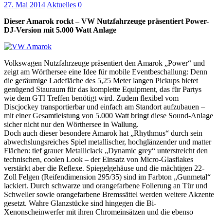
27. Mai 2014
Aktuelles
0
Dieser Amarok rockt – VW Nutzfahrzeuge präsentiert Power-
DJ-Version mit 5.000 Watt Anlage
Volkswagen Nutzfahrzeuge präsentiert den Amarok „Power“ und
zeigt am Wörthersee eine Idee für mobile Eventbeschallung: Denn
die geräumige Ladefläche des 5,25 Meter langen Pickups bietet
genügend Stauraum für das komplette Equipment, das für Partys
wie dem GTI Treffen benötigt wird. Zudem flexibel vom
Discjockey transportierbar und einfach am Standort aufzubauen –
mit einer Gesamtleistung von 5.000 Watt bringt diese Sound-Anlage
sicher nicht nur den Wörthersee in Wallung.
Doch auch dieser besondere Amarok hat „Rhythmus“ durch sein
abwechslungsreiches Spiel metallischer, hochglänzender und matter
Flächen: tief grauer Metalliclack „Dynamic grey“ unterstreicht den
technischen, coolen Look – der Einsatz von Micro-Glasflakes
verstärkt aber die Reflexe. Spiegelgehäuse und die mächtigen 22-
Zoll Felgen (Reifendimension 295/35) sind im Farbton „Gunmetal“
lackiert. Durch schwarze und orangefarbene Folierung an Tür und
Schweller sowie orangefarbene Bremssättel werden weitere Akzente
gesetzt. Wahre Glanzstücke sind hingegen die Bi-
Xenonscheinwerfer mit ihren Chromeinsätzen und die ebenso