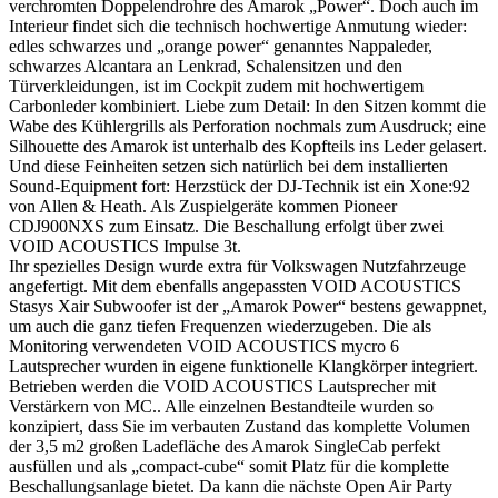
verchromten Doppelendrohre des Amarok „Power“. Doch auch im
Interieur findet sich die technisch hochwertige Anmutung wieder:
edles schwarzes und „orange power“ genanntes Nappaleder,
schwarzes Alcantara an Lenkrad, Schalensitzen und den
Türverkleidungen, ist im Cockpit zudem mit hochwertigem
Carbonleder kombiniert. Liebe zum Detail: In den Sitzen kommt die
Wabe des Kühlergrills als Perforation nochmals zum Ausdruck; eine
Silhouette des Amarok ist unterhalb des Kopfteils ins Leder gelasert.
Und diese Feinheiten setzen sich natürlich bei dem installierten
Sound-Equipment fort: Herzstück der DJ-Technik ist ein Xone:92
von Allen & Heath. Als Zuspielgeräte kommen Pioneer
CDJ900NXS zum Einsatz. Die Beschallung erfolgt über zwei
VOID ACOUSTICS Impulse 3t.
Ihr spezielles Design wurde extra für Volkswagen Nutzfahrzeuge
angefertigt. Mit dem ebenfalls angepassten VOID ACOUSTICS
Stasys Xair Subwoofer ist der „Amarok Power“ bestens gewappnet,
um auch die ganz tiefen Frequenzen wiederzugeben. Die als
Monitoring verwendeten VOID ACOUSTICS mycro 6
Lautsprecher wurden in eigene funktionelle Klangkörper integriert.
Betrieben werden die VOID ACOUSTICS Lautsprecher mit
Verstärkern von MC.. Alle einzelnen Bestandteile wurden so
konzipiert, dass Sie im verbauten Zustand das komplette Volumen
der 3,5 m2 großen Ladefläche des Amarok SingleCab perfekt
ausfüllen und als „compact-cube“ somit Platz für die komplette
Beschallungsanlage bietet. Da kann die nächste Open Air Party