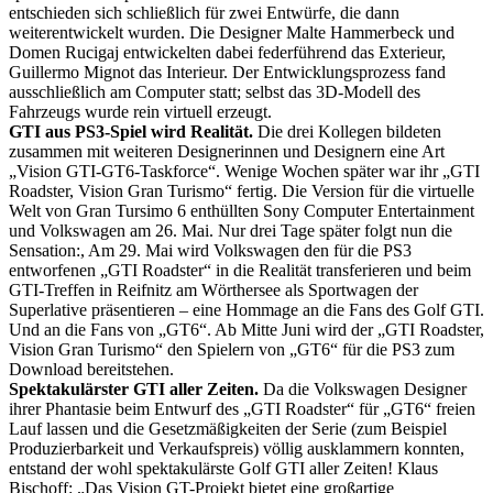
entschieden sich schließlich für zwei Entwürfe, die dann
weiterentwickelt wurden. Die Designer Malte Hammerbeck und
Domen Rucigaj entwickelten dabei federführend das Exterieur,
Guillermo Mignot das Interieur. Der Entwicklungsprozess fand
ausschließlich am Computer statt; selbst das 3D-Modell des
Fahrzeugs wurde rein virtuell erzeugt.
GTI aus PS3-Spiel wird Realität.
Die drei Kollegen bildeten
zusammen mit weiteren Designerinnen und Designern eine Art
„Vision GTI-GT6-Taskforce“. Wenige Wochen später war ihr „GTI
Roadster, Vision Gran Turismo“ fertig. Die Version für die virtuelle
Welt von Gran Tursimo 6 enthüllten Sony Computer Entertainment
und Volkswagen am 26. Mai. Nur drei Tage später folgt nun die
Sensation:, Am 29. Mai wird Volkswagen den für die PS3
entworfenen „GTI Roadster“ in die Realität transferieren und beim
GTI-Treffen in Reifnitz am Wörthersee als Sportwagen der
Superlative präsentieren – eine Hommage an die Fans des Golf GTI.
Und an die Fans von „GT6“. Ab Mitte Juni wird der „GTI Roadster,
Vision Gran Turismo“ den Spielern von „GT6“ für die PS3 zum
Download bereitstehen.
Spektakulärster GTI aller Zeiten.
Da die Volkswagen Designer
ihrer Phantasie beim Entwurf des „GTI Roadster“ für „GT6“ freien
Lauf lassen und die Gesetzmäßigkeiten der Serie (zum Beispiel
Produzierbarkeit und Verkaufspreis) völlig ausklammern konnten,
entstand der wohl spektakulärste Golf GTI aller Zeiten! Klaus
Bischoff: „Das Vision GT-Projekt bietet eine großartige