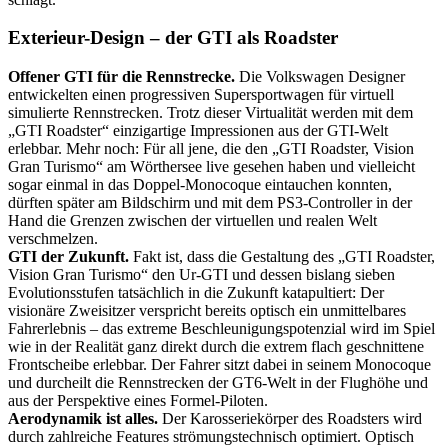
Exterieur-Design – der GTI als Roadster
Offener GTI für die Rennstrecke.
Die Volkswagen Designer
entwickelten einen progressiven Supersportwagen für virtuell
simulierte Rennstrecken. Trotz dieser Virtualität werden mit dem
„GTI Roadster“ einzigartige Impressionen aus der GTI-Welt
erlebbar. Mehr noch: Für all jene, die den „GTI Roadster, Vision
Gran Turismo“ am Wörthersee live gesehen haben und vielleicht
sogar einmal in das Doppel-Monocoque eintauchen konnten,
dürften später am Bildschirm und mit dem PS3-Controller in der
Hand die Grenzen zwischen der virtuellen und realen Welt
verschmelzen.
GTI der Zukunft.
Fakt ist, dass die Gestaltung des „GTI Roadster,
Vision Gran Turismo“ den Ur-GTI und dessen bislang sieben
Evolutionsstufen tatsächlich in die Zukunft katapultiert: Der
visionäre Zweisitzer verspricht bereits optisch ein unmittelbares
Fahrerlebnis – das extreme Beschleunigungspotenzial wird im Spiel
wie in der Realität ganz direkt durch die extrem flach geschnittene
Frontscheibe erlebbar. Der Fahrer sitzt dabei in seinem Monocoque
und durcheilt die Rennstrecken der GT6-Welt in der Flughöhe und
aus der Perspektive eines Formel-Piloten.
Aerodynamik ist alles.
Der Karosseriekörper des Roadsters wird
durch zahlreiche Features strömungstechnisch optimiert. Optisch