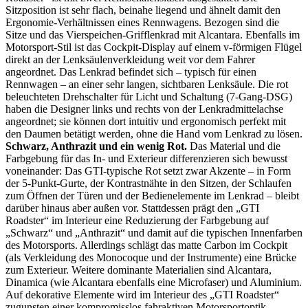
Sitzposition ist sehr flach, beinahe liegend und ähnelt damit den
Ergonomie-Verhältnissen eines Rennwagens. Bezogen sind die
Sitze und das Vierspeichen-Grifflenkrad mit Alcantara. Ebenfalls im
Motorsport-Stil ist das Cockpit-Display auf einem v-förmigen Flügel
direkt an der Lenksäulenverkleidung weit vor dem Fahrer
angeordnet. Das Lenkrad befindet sich – typisch für einen
Rennwagen – an einer sehr langen, sichtbaren Lenksäule. Die rot
beleuchteten Drehschalter für Licht und Schaltung (7-Gang-DSG)
haben die Designer links und rechts von der Lenkradmittelachse
angeordnet; sie können dort intuitiv und ergonomisch perfekt mit
den Daumen betätigt werden, ohne die Hand vom Lenkrad zu lösen.
Schwarz, Anthrazit und ein wenig Rot.
Das Material und die
Farbgebung für das In- und Exterieur differenzieren sich bewusst
voneinander: Das GTI-typische Rot setzt zwar Akzente – in Form
der 5-Punkt-Gurte, der Kontrastnähte in den Sitzen, der Schlaufen
zum Öffnen der Türen und der Bedienelemente im Lenkrad – bleibt
darüber hinaus aber außen vor. Stattdessen prägt den „GTI
Roadster“ im Interieur eine Reduzierung der Farbgebung auf
„Schwarz“ und „Anthrazit“ und damit auf die typischen Innenfarben
des Motorsports. Allerdings schlägt das matte Carbon im Cockpit
(als Verkleidung des Monocoque und der Instrumente) eine Brücke
zum Exterieur. Weitere dominante Materialien sind Alcantara,
Dinamica (wie Alcantara ebenfalls eine Microfaser) und Aluminium.
Auf dekorative Elemente wird im Interieur des „GTI Roadster“
zugunsten einer kompromisslos fahraktiven Motorsportoptik