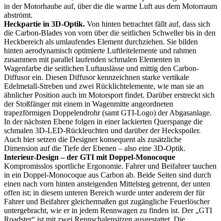
in der Motorhaube auf, über die die warme Luft aus dem Motorraum
abströmt.
Heckpartie in 3D-Optik.
Von hinten betrachtet fällt auf, dass sich
die Carbon-Blades von vorn über die seitlichen Schweller bis in den
Heckbereich als umlaufendes Element durchziehen. Sie bilden
hinten aerodynamisch optimierte Luftleitelemente und rahmen
zusammen mit parallel laufenden schmalen Elementen in
Wagenfarbe die seitlichen Luftauslässe und mittig den Carbon-
Diffusor ein. Diesen Diffusor kennzeichnen starke vertikale
Edelmetall-Streben und zwei Rücklichtelemente, wie man sie an
ähnlicher Position auch im Motorsport findet. Darüber erstreckt sich
der Stoßfänger mit einem in Wagenmitte angeordneten
trapezförmigen Doppelendrohr (samt GTI-Logo) der Abgasanlage.
In der nächsten Ebene folgen in einer lackierten Querspange die
schmalen 3D-LED-Rückleuchten und darüber der Heckspoiler.
Auch hier setzen die Designer konsequent als zusätzliche
Dimension auf die Tiefe der Ebenen – also eine 3D-Optik.
Interieur-Design – der GTI mit Doppel-Monocoque
Kompromisslos sportliche Ergonomie. Fahrer und Beifahrer tauchen
in ein Doppel-Monocoque aus Carbon ab. Beide Seiten sind durch
einen nach vorn hinten ansteigenden Mittelsteg getrennt, der unten
offen ist; in diesem unteren Bereich wurde unter anderem der für
Fahrer und Beifahrer gleichermaßen gut zugängliche Feuerlöscher
untergebracht, wie er in jedem Rennwagen zu finden ist. Der „GTI
Roadster“ ist mit zwei Rennschalensitzen ausgestattet. Die