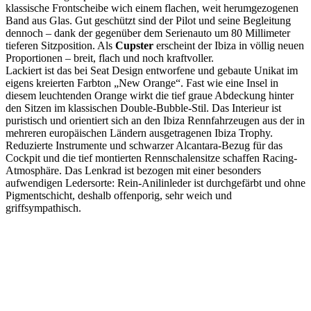
klassische Frontscheibe wich einem flachen, weit herumgezogenen
Band aus Glas. Gut geschützt sind der Pilot und seine Begleitung
dennoch – dank der gegenüber dem Serienauto um 80 Millimeter
tieferen Sitzposition. Als
Cupster
erscheint der Ibiza in völlig neuen
Proportionen – breit, flach und noch kraftvoller.
Lackiert ist das bei Seat Design entworfene und gebaute Unikat im
eigens kreierten Farbton „New Orange“. Fast wie eine Insel in
diesem leuchtenden Orange wirkt die tief graue Abdeckung hinter
den Sitzen im klassischen Double-Bubble-Stil. Das Interieur ist
puristisch und orientiert sich an den Ibiza Rennfahrzeugen aus der in
mehreren europäischen Ländern ausgetragenen Ibiza Trophy.
Reduzierte Instrumente und schwarzer Alcantara-Bezug für das
Cockpit und die tief montierten Rennschalensitze schaffen Racing-
Atmosphäre. Das Lenkrad ist bezogen mit einer besonders
aufwendigen Ledersorte: Rein-Anilinleder ist durchgefärbt und ohne
Pigmentschicht, deshalb offenporig, sehr weich und
griffsympathisch.