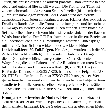
Türen, die optisch durch eine äußerst präsente Charakterlinie in eine
obere und untere Hälfte geteilt werden. Die Kontur der Türen ist
zudem sehr markant, da sie vom Seitenschweller (hinten mit dem
„Gran Turismo-Logo“ verziert), der C-Säule und den extrem
ausgestellten Radläufen eingerahmt werden. Kleines aber exklusives
Detail am Rande: das in die Tornadolinie integrierte und beleuchtete
GTI-Logo im Bereich der A-Säule. Oben auf den Türen bilden die
Seitenscheiben eine nach vorn hin ansteigende Linie mit der flachen
Windschutzscheibe. Der GTI Roadster erinnert in diesem Bereich an
ein Speedboat; die auf die Türbrüstungen gesetzten Außenspiegel
mit ihren Carbon-Schalen wirken indes wie kleine Flügel.
Individualisierte 20-Zoll-Felgen.
Neu designt wurden auch die 20-
Zoll-GTI-Leichtmetallfelgen. Eingearbeitet haben die Designer in
die mit Zentralverschlüssen ausgestatteten Räder Elemente in
Wagenfarbe, die beim Fahren durch die Rotation einen roten Kreis
bilden. Bestückt sind die vorderen Räder (8,5J x 20, ET32) mit
Reifen der Dimension 235/35 ZR20; hinten sind die Felgen (9,5J x
20, ET25) mit Reifen im Format 275/30 ZR20 ausgestattet. Wer
genau hinschaut, erkennt zwischen den Speichen der Felgen extrem
standfeste Keramik-Bremsscheiben. Vorn greifen die Bremssättel
auf Scheiben mit einem Durchmesser von 380 mm zu; hinten sind es
356 mm.
Frontpartie – schwebende Module.
Direkt von vorn betrachtet
sieht der Roadster aus wie ein typischer GTI – allerdings einer aus
dem nächsten Jahrzehnt. Da die Studie nur knapp über einen Meter