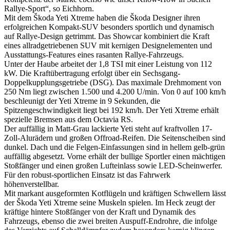
Rallye-Sport“, so Eichhorn.
Mit dem Škoda Yeti Xtreme haben die Škoda Designer ihren
erfolgreichen Kompakt-SUV besonders sportlich und dynamisch
auf Rallye-Design getrimmt. Das Showcar kombiniert die Kraft
eines allradgetriebenen SUV mit kernigen Designelementen und
Ausstattungs-Features eines rasanten Rallye-Fahrzeugs.
Unter der Haube arbeitet der 1,8 TSI mit einer Leistung von 112
kW. Die Kraftübertragung erfolgt über ein Sechsgang-
Doppelkupplungsgetriebe (DSG). Das maximale Drehmoment von
250 Nm liegt zwischen 1.500 und 4.200 U/min. Von 0 auf 100 km/h
beschleunigt der Yeti Xtreme in 9 Sekunden, die
Spitzengeschwindigkeit liegt bei 192 km/h. Der Yeti Xtreme erhält
spezielle Bremsen aus dem Octavia RS.
Der auffällig in Matt-Grau lackierte Yeti steht auf kraftvollen 17-
Zoll-Alurädern und großen Offroad-Reifen. Die Seitenscheiben sind
dunkel. Dach und die Felgen-Einfassungen sind in hellem gelb-grün
auffällig abgesetzt. Vorne erhält der bullige Sportler einen mächtigen
Stoßfänger und einen großen Lufteinlass sowie LED-Scheinwerfer.
Für den robust-sportlichen Einsatz ist das Fahrwerk
höhenverstellbar.
Mit markant ausgeformten Kotflügeln und kräftigen Schwellern lässt
der Škoda Yeti Xtreme seine Muskeln spielen. Im Heck zeugt der
kräftige hintere Stoßfänger von der Kraft und Dynamik des
Fahrzeugs, ebenso die zwei breiten Auspuff-Endrohre, die infolge