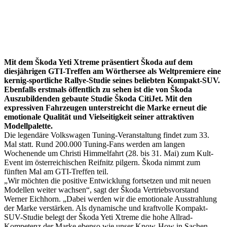
Mit dem Škoda Yeti Xtreme präsentiert Škoda auf dem
diesjährigen GTI-Treffen am Wörthersee als Weltpremiere eine
kernig-sportliche Rallye-Studie seines beliebten Kompakt-SUV.
Ebenfalls erstmals öffentlich zu sehen ist die von Škoda
Auszubildenden gebaute Studie Škoda CitiJet. Mit den
expressiven Fahrzeugen unterstreicht die Marke erneut die
emotionale Qualität und Vielseitigkeit seiner attraktiven
Modellpalette.
Die legendäre Volkswagen Tuning-Veranstaltung findet zum 33.
Mal statt. Rund 200.000 Tuning-Fans werden am langen
Wochenende um Christi Himmelfahrt (28. bis 31. Mai) zum Kult-
Event im österreichischen Reifnitz pilgern. Škoda nimmt zum
fünften Mal am GTI-Treffen teil.
„Wir möchten die positive Entwicklung fortsetzen und mit neuen
Modellen weiter wachsen“, sagt der Škoda Vertriebsvorstand
Werner Eichhorn. „Dabei werden wir die emotionale Ausstrahlung
der Marke verstärken. Als dynamische und kraftvolle Kompakt-
SUV-Studie belegt der Škoda Yeti Xtreme die hohe Allrad-
Kompetenz der Marke ebenso wie unser Know-How in Sachen