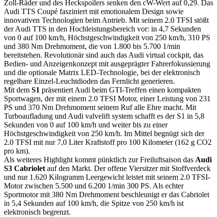
Zoll-Räder und des Heckspoilers senken den cW-Wert auf 0,29. Das
Audi TTS Coupé fasziniert mit emotionalem Design sowie
innovativen Technologien beim Antrieb. Mit seinem 2.0 TFSI stößt
der Audi TTS in den Hochleistungsbereich vor: in 4,7 Sekunden
von 0 auf 100 km/h, Höchstgeschwindigkeit von 250 km/h, 310 PS
und 380 Nm Drehmoment, die von 1.800 bis 5.700 1/min
bereitstehen. Revolutionär sind auch das Audi virtual cockpit, das
Bedien- und Anzeigenkonzept mit ausgeprägter Fahrerfokussierung
und die optionale Matrix LED-Technologie, bei der elektronisch
regelbare Einzel-Leuchtdioden das Fernlicht generieren.
Mit dem
S1
präsentiert Audi beim GTI-Treffen einen kompakten
Sportwagen, der mit einem 2.0 TFSI Motor, einer Leistung von 231
PS und 370 Nm Drehmoment seinem Ruf alle Ehre macht. Mit
Turboaufladung und Audi valvelift system schafft es der S1 in 5,8
Sekunden von 0 auf 100 km/h und weiter bis zu einer
Höchstgeschwindigkeit von 250 km/h. Im Mittel begnügt sich der
2.0 TFSI mit nur 7,0 Liter Kraftstoff pro 100 Kilometer (162 g CO2
pro km).
Als weiteres Highlight kommt pünktlich zur Freiluftsaison das
Audi
S3 Cabriolet
auf den Markt. Der offene Viersitzer mit Stoffverdeck
und nur 1.620 Kilogramm Leergewicht leistet mit seinem 2.0 TFSI-
Motor zwischen 5.500 und 6.200 1/min 300 PS. Als echter
Sportmotor mit 380 Nm Drehmoment beschleunigt er das Cabriolet
in 5,4 Sekunden auf 100 km/h, die Spitze von 250 km/h ist
elektronisch begrenzt.