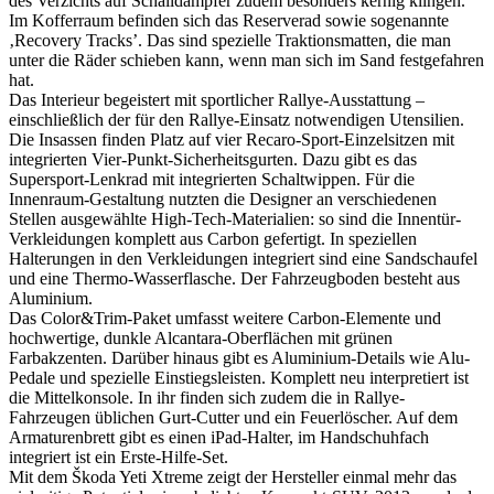
des Verzichts auf Schalldämpfer zudem besonders kernig klingen.
Im Kofferraum befinden sich das Reserverad sowie sogenannte
‚Recovery Tracks’. Das sind spezielle Traktionsmatten, die man
unter die Räder schieben kann, wenn man sich im Sand festgefahren
hat.
Das Interieur begeistert mit sportlicher Rallye-Ausstattung –
einschließlich der für den Rallye-Einsatz notwendigen Utensilien.
Die Insassen finden Platz auf vier Recaro-Sport-Einzelsitzen mit
integrierten Vier-Punkt-Sicherheitsgurten. Dazu gibt es das
Supersport-Lenkrad mit integrierten Schaltwippen. Für die
Innenraum-Gestaltung nutzten die Designer an verschiedenen
Stellen ausgewählte High-Tech-Materialien: so sind die Innentür-
Verkleidungen komplett aus Carbon gefertigt. In speziellen
Halterungen in den Verkleidungen integriert sind eine Sandschaufel
und eine Thermo-Wasserflasche. Der Fahrzeugboden besteht aus
Aluminium.
Das Color&Trim-Paket umfasst weitere Carbon-Elemente und
hochwertige, dunkle Alcantara-Oberflächen mit grünen
Farbakzenten. Darüber hinaus gibt es Aluminium-Details wie Alu-
Pedale und spezielle Einstiegsleisten. Komplett neu interpretiert ist
die Mittelkonsole. In ihr finden sich zudem die in Rallye-
Fahrzeugen üblichen Gurt-Cutter und ein Feuerlöscher. Auf dem
Armaturenbrett gibt es einen iPad-Halter, im Handschuhfach
integriert ist ein Erste-Hilfe-Set.
Mit dem Škoda Yeti Xtreme zeigt der Hersteller einmal mehr das