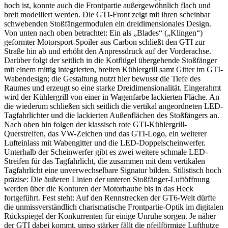
hoch ist, konnte auch die Frontpartie außergewöhnlich flach und
breit modelliert werden. Die GTI-Front zeigt mit ihren scheinbar
schwebenden Stoßfängermodulen ein dreidimensionales Design.
Von unten nach oben betrachtet: Ein als „Blades“ („Klingen“)
geformter Motorsport-Spoiler aus Carbon schließt den GTI zur
Straße hin ab und erhöht den Anpressdruck auf der Vorderachse.
Darüber folgt der seitlich in die Kotflügel übergehende Stoßfänger
mit einem mittig integrierten, breiten Kühlergrill samt Gitter im GTI-
Wabendesign; die Gestaltung nutzt hier bewusst die Tiefe des
Raumes und erzeugt so eine starke Dreidimensionalität. Eingerahmt
wird der Kühlergrill von einer in Wagenfarbe lackierten Fläche. An
die wiederum schließen sich seitlich die vertikal angeordneten LED-
Tagfahrlichter und die lackierten Außenflächen des Stoßfängers an.
Nach oben hin folgen der klassisch rote GTI-Kühlergrill-
Querstreifen, das VW-Zeichen und das GTI-Logo, ein weiterer
Lufteinlass mit Wabengitter und die LED-Doppelscheinwerfer.
Unterhalb der Scheinwerfer gibt es zwei weitere schmale LED-
Streifen für das Tagfahrlicht, die zusammen mit dem vertikalen
Tagfahrlicht eine unverwechselbare Signatur bilden. Stilistisch hoch
präzise: Die äußeren Linien der unteren Stoßfänger-Luftöffnung
werden über die Konturen der Motorhaube bis in das Heck
fortgeführt. Fest steht: Auf den Rennstrecken der GT6-Welt dürfte
die unmissverständlich charismatische Frontpartie-Optik im digitalen
Rückspiegel der Konkurrenten für einige Unruhe sorgen. Je näher
der GTI dabei kommt, umso stärker fällt die pfeilförmige Lufthutze