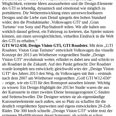
Möglichkeit, extreme Ideen auszuarbeiten und die Design-Elemente
des GTI so lebendig, dynamisch und emotional wie möglich zu
porträtieren. Die Weiterentwicklung eines unverwechselbaren
Designs und die Liebe zum Detail spiegeln den hohen Standard
wider, den die Produktmarke ‚Volkswagen GTI’ und ‚Gran
Turismo’ von Sony und PlayStation® teilen. Wir alle haben uns
wirklich darauf gefreut, ein Fahrzeug zu kreieren, das Spieler nutzen
können, um einen unvergleichlichen, virtuellen Eindruck in die Welt
des GTI zu erhalten.“
GTI W12-650, Design Vision GTI, GTI Roadster.
Mit dem „GTI
Roadster, Vision Gran Turismo“ entwickelt Volkswagen das visuelle
Konzept der 2013 am Wörthersee vorgestellten Studie „Design
Vision GTI“ revolutionär weiter, erfindet es dabei neu und schickt es
als Roadster in die Zukunft. Auf den Punkt gebracht: Der Roadster
wurde komplett neu entwickelt; gleichwohl wies der „Design Vision
GTI“ des Jahres 2013 den Weg, da Volkswagen mit ihm – erstmals
nach dem 2007 am Wörthersee vorgestellten „Golf GTI W12-650“
– zeigte, wie ein GTI für den Rennsport aussehen könnte. Wichtig
zu wissen: Ein Design-Highlight der 2013er Studie waren die aus
der Karosserie in einer zweiten Ebene herausgezogenen C-Säulen
und Seitenschweller. Die Designer setzten sie als eigenständige
Karosserieelemente nach außen, um so Platz zu schaffen für die
deutlich vergrößerten Spurweiten und eigens entwickelten 20-Zoll-
Räder. Die 300 km/h schnelle „Design Vision GTI“ wirkte trotz der
extremen Modifikationen derart homogen; als würde er schon