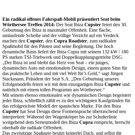
Ein radikal offenes Fahrspaß-Mobil präsentiert Seat beim
Wörthersee Treffen 2014:
Der Seat Ibiza
Cupster
feiert den 30.
Geburtstag des Ibiza in maximaler Offenheit. Eine flache,
umlaufende Scheibe und der völlige Verzicht auf ein Verdeck
machen den
Cupster
, den
Cupra Roadster
, zum radikalen
Spaßmobil für den Piloten und seine Begleitung. Die hoch
dynamische Basis liefert der Ibiza Cupra mit seinem 132 kW / 180
PS starken TSI-Triebwerk und Doppelkupplungsgetriebe DSG.
„Der Ibiza ist und bleibt das Herz von Seat – ein junges,
dynamisches Auto mit emotionalem Design, einem guten Sinn für
das praktische Leben und mit viel Wert für’s Geld,“ sagt Jürgen
Stackmann, Präsident der Seat S.A. „Den Geburtstag unseres
Erfolgsmodells feiern wir mit dem einzigartigen Ibiza
Cupster
und
natürlich mit einem tollen Programm am Wörthersee.“
Mit seinem ebenso emotionalen wie dynamischen Design begeistert
jeder Ibiza, schließlich zählt es zu den wichtigsten Kaufgründen für
das erfolgreichste Modell der spanischen Marke. Für den Ibiza
Cupster
hat Seat Design diese Formensprache überraschend neu
interpretiert: Während der Wagenkörper bis zur Schulterlinie
weitgehend dem Serienmodell des Ibiza
Cupra
entspricht, herrscht
oberhalb die radikale Offenheit.
Das zweisitzige Spaßauto besitzt keinerlei Dach, und selbst die