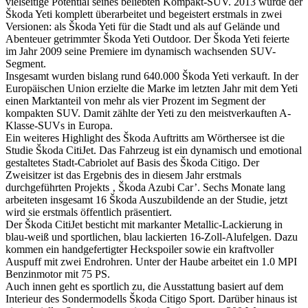
vielseitige Potential seines beliebten Kompakt-SUV. 2013 wurde der
Škoda Yeti komplett überarbeitet und begeistert erstmals in zwei
Versionen: als Škoda Yeti für die Stadt und als auf Gelände und
Abenteuer getrimmter Škoda Yeti Outdoor. Der Škoda Yeti feierte
im Jahr 2009 seine Premiere im dynamisch wachsenden SUV-
Segment.
Insgesamt wurden bislang rund 640.000 Škoda Yeti verkauft. In der
Europäischen Union erzielte die Marke im letzten Jahr mit dem Yeti
einen Marktanteil von mehr als vier Prozent im Segment der
kompakten SUV. Damit zählte der Yeti zu den meistverkauften A-
Klasse-SUVs in Europa.
Ein weiteres Highlight des Škoda Auftritts am Wörthersee ist die
Studie Škoda CitiJet. Das Fahrzeug ist ein dynamisch und emotional
gestaltetes Stadt-Cabriolet auf Basis des Škoda Citigo. Der
Zweisitzer ist das Ergebnis des in diesem Jahr erstmals
durchgeführten Projekts ‚ Škoda Azubi Car’. Sechs Monate lang
arbeiteten insgesamt 16 Škoda Auszubildende an der Studie, jetzt
wird sie erstmals öffentlich präsentiert.
Der Škoda CitiJet besticht mit markanter Metallic-Lackierung in
blau-weiß und sportlichen, blau lackierten 16-Zoll-Alufelgen. Dazu
kommen ein handgefertigter Heckspoiler sowie ein kraftvoller
Auspuff mit zwei Endrohren. Unter der Haube arbeitet ein 1.0 MPI
Benzinmotor mit 75 PS.
Auch innen geht es sportlich zu, die Ausstattung basiert auf dem
Interieur des Sondermodells Škoda Citigo Sport. Darüber hinaus ist