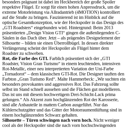
besonders prägnant ist dabei im Heckbereich der große Spoiler
respektive Flügel. Er sorgt für einen hohen Anpressdruck, um die
extreme Motorleistung via Allradantrieb (4MOTION) kontrolliert
auf die Straße zu bringen. Faszinierend ist im Hinblick auf die
optische Gesamtkonzeption, wie der Heckspoiler in das Design des
„GTI Roadsters“ eingebunden wird. Hintergrund: Beim 2013
präsentierten „Design Vision GTI“ gingen die außenliegenden C-
Säulen in das Dach über. Jetzt – als prägendes Designelement der
Silhouette – bilden sie einen Überrollbügel. In dessen direkter
Verlängerung scheint der Heckspoiler als Flügel hinter dem
Roadster zu schweben.
Rot, die Farbe des GTI.
Farblich präsentiert sich der „GTI
Roadster, Vision Gran Turismo“ in einem leuchtenden, intensiven
Rot-Metallic, einer neu interpretierten Variation der Uni-Farbe
„Tornadorot“ – dem klassischen GTI-Rot. Die Designer tauften den
Farbton „Gran Turismo Red“. Malte Hammerbeck: „Wir suchten ein
besonders provokantes und aggressives Rot. Das Fahrzeug sollte
selbst im Stand schnell aussehen und die Flächen gut modellieren.
Das ist uns mit diesem hochwertigem Drei-Schicht-Lack prima
gelungen.“ Als Akzent zum hochglänzenden Rot der Karosserie,
sind alle Anbauteile in mattem Carbon ausgeführt. Nur das
Kühlerschutzgitter und das Gitter der Motorraumentlüftung sind in
einem hochglänzenden Schwarz gehalten.
Silhouette – Türen schwingen nach vorn hoch.
Nicht weniger
cool als der Heckspoiler sind die nach vorn hochschwingenden