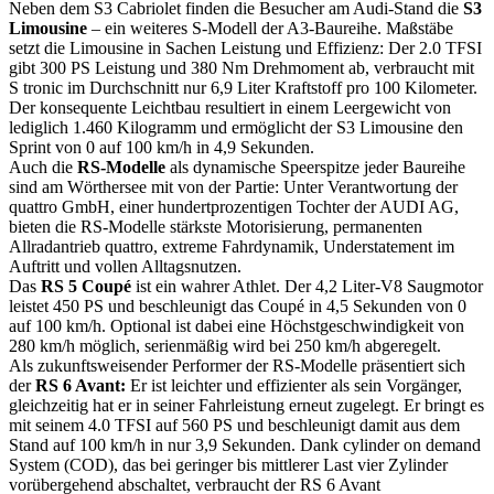
Neben dem S3 Cabriolet finden die Besucher am Audi-Stand die
S3
Limousine
– ein weiteres S-Modell der A3-Baureihe. Maßstäbe
setzt die Limousine in Sachen Leistung und Effizienz: Der 2.0 TFSI
gibt 300 PS Leistung und 380 Nm Drehmoment ab, verbraucht mit
S tronic im Durchschnitt nur 6,9 Liter Kraftstoff pro 100 Kilometer.
Der konsequente Leichtbau resultiert in einem Leergewicht von
lediglich 1.460 Kilogramm und ermöglicht der S3 Limousine den
Sprint von 0 auf 100 km/h in 4,9 Sekunden.
Auch die
RS-Modelle
als dynamische Speerspitze jeder Baureihe
sind am Wörthersee mit von der Partie: Unter Verantwortung der
quattro GmbH, einer hundertprozentigen Tochter der AUDI AG,
bieten die RS-Modelle stärkste Motorisierung, permanenten
Allradantrieb quattro, extreme Fahrdynamik, Understatement im
Auftritt und vollen Alltagsnutzen.
Das
RS 5 Coupé
ist ein wahrer Athlet. Der 4,2 Liter-V8 Saugmotor
leistet 450 PS und beschleunigt das Coupé in 4,5 Sekunden von 0
auf 100 km/h. Optional ist dabei eine Höchstgeschwindigkeit von
280 km/h möglich, serienmäßig wird bei 250 km/h abgeregelt.
Als zukunftsweisender Performer der RS-Modelle präsentiert sich
der
RS 6 Avant:
Er ist leichter und effizienter als sein Vorgänger,
gleichzeitig hat er in seiner Fahrleistung erneut zugelegt. Er bringt es
mit seinem 4.0 TFSI auf 560 PS und beschleunigt damit aus dem
Stand auf 100 km/h in nur 3,9 Sekunden. Dank cylinder on demand
System (COD), das bei geringer bis mittlerer Last vier Zylinder
vorübergehend abschaltet, verbraucht der RS 6 Avant