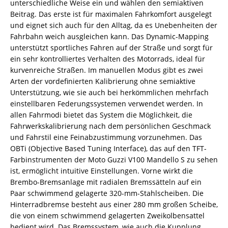
unterschiedliche Weise ein und wählen den semiaktiven
Beitrag. Das erste ist für maximalen Fahrkomfort ausgelegt
und eignet sich auch für den Alltag, da es Unebenheiten der
Fahrbahn weich ausgleichen kann. Das Dynamic-Mapping
unterstützt sportliches Fahren auf der Straße und sorgt für
ein sehr kontrolliertes Verhalten des Motorrads, ideal für
kurvenreiche Straßen. Im manuellen Modus gibt es zwei
Arten der vordefinierten Kalibrierung ohne semiaktive
Unterstützung, wie sie auch bei herkömmlichen mehrfach
einstellbaren Federungssystemen verwendet werden. In
allen Fahrmodi bietet das System die Möglichkeit, die
Fahrwerkskalibrierung nach dem persönlichen Geschmack
und Fahrstil eine Feinabzustimmung vorzunehmen. Das
OBTi (Objective Based Tuning Interface), das auf den TFT-
Farbinstrumenten der Moto Guzzi V100 Mandello S zu sehen
ist, ermöglicht intuitive Einstellungen. Vorne wirkt die
Brembo-Bremsanlage mit radialen Bremssätteln auf ein
Paar schwimmend gelagerte 320-mm-Stahlscheiben. Die
Hinterradbremse besteht aus einer 280 mm großen Scheibe,
die von einem schwimmend gelagerten Zweikolbensattel
bedient wird. Das Bremssystem, wie auch die Kupplung,