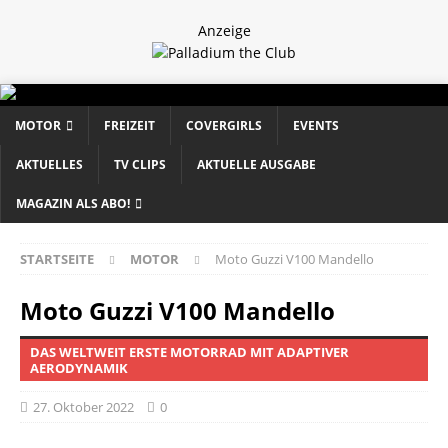
Anzeige
MOTOR
FREIZEIT
COVERGIRLS
EVENTS
AKTUELLES
TV CLIPS
AKTUELLE AUSGABE
MAGAZIN ALS ABO!
STARTSEITE
MOTOR
Moto Guzzi V100 Mandello
Moto Guzzi V100 Mandello
DAS WELTWEIT ERSTE MOTORRAD MIT ADAPTIVER
AERODYNAMIK
27. Oktober 2022
0