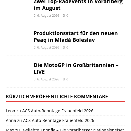
Zwei Top-Radevents in Vorarlberg
im August
6. August 2026
0
Produktionsstart für den neuen
Peaq in Mladá Boleslav
6. August 2026
0
Die MotoGP in Großbritannien –
LIVE
6. August 2026
0
KÜRZLICH VERÖFFENTLICHTE KOMMENTARE
Leon
zu
ACS Auto-Renntage Frauenfeld 2026
Anna
zu
ACS Auto-Renntage Frauenfeld 2026
Max
zu
„Geliebte Knöpfle – Die Vorarlberger Nationalspeise“