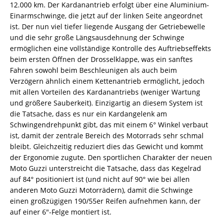
12.000 km. Der Kardanantrieb erfolgt über eine Aluminium-
Einarmschwinge, die jetzt auf der linken Seite angeordnet
ist. Der nun viel tiefer liegende Ausgang der Getriebewelle
und die sehr große Längsausdehnung der Schwinge
ermöglichen eine vollständige Kontrolle des Auftriebseffekts
beim ersten Öffnen der Drosselklappe, was ein sanftes
Fahren sowohl beim Beschleunigen als auch beim
Verzögern ähnlich einem Kettenantrieb ermöglicht, jedoch
mit allen Vorteilen des Kardanantriebs (weniger Wartung
und größere Sauberkeit). Einzigartig an diesem System ist
die Tatsache, dass es nur ein Kardangelenk am
Schwingendrehpunkt gibt, das mit einem 6° Winkel verbaut
ist, damit der zentrale Bereich des Motorrads sehr schmal
bleibt. Gleichzeitig reduziert dies das Gewicht und kommt
der Ergonomie zugute. Den sportlichen Charakter der neuen
Moto Guzzi unterstreicht die Tatsache, dass das Kegelrad
auf 84° positioniert ist (und nicht auf 90° wie bei allen
anderen Moto Guzzi Motorrädern), damit die Schwinge
einen großzügigen 190/55er Reifen aufnehmen kann, der
auf einer 6″-Felge montiert ist.