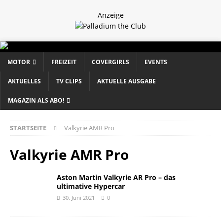
Anzeige
MOTOR
FREIZEIT
COVERGIRLS
EVENTS
AKTUELLES
TV CLIPS
AKTUELLE AUSGABE
MAGAZIN ALS ABO!
STARTSEITE
Valkyrie AMR Pro
Valkyrie AMR Pro
Aston Martin Valkyrie AR Pro – das
ultimative Hypercar
30. Juni 2021
0