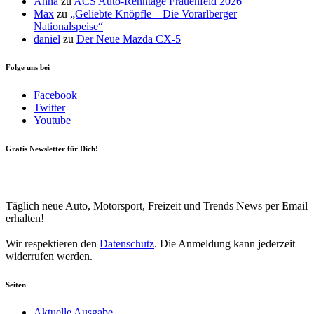
Anna
zu
ACS Auto-Renntage Frauenfeld 2026
Max
zu
„Geliebte Knöpfle – Die Vorarlberger
Nationalspeise“
daniel
zu
Der Neue Mazda CX-5
Folge uns bei
Facebook
Twitter
Youtube
Gratis Newsletter für Dich!
Your email
johnsmith@example.com
Newsletter abonnieren
Täglich neue Auto, Motorsport, Freizeit und Trends News per Email
erhalten!
Wir respektieren den
Datenschutz
. Die Anmeldung kann jederzeit
widerrufen werden.
Seiten
Aktuelle Ausgabe