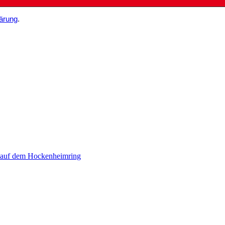
ärung
.
 auf dem Hockenheimring