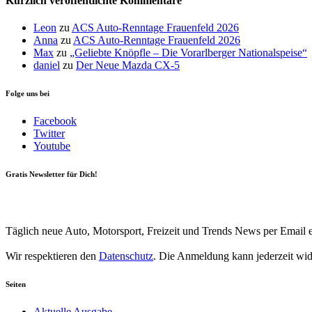
Kürzlich veröffentlichte Kommentare
Leon
zu
ACS Auto-Renntage Frauenfeld 2026
Anna
zu
ACS Auto-Renntage Frauenfeld 2026
Max
zu
„Geliebte Knöpfle – Die Vorarlberger Nationalspeise“
daniel
zu
Der Neue Mazda CX-5
Folge uns bei
Facebook
Twitter
Youtube
Gratis Newsletter für Dich!
Your email
johnsmith@example.com
Newsletter abonnieren
Täglich neue Auto, Motorsport, Freizeit und Trends News per Email e
Wir respektieren den
Datenschutz
. Die Anmeldung kann jederzeit wi
Seiten
Aktuelle Ausgabe