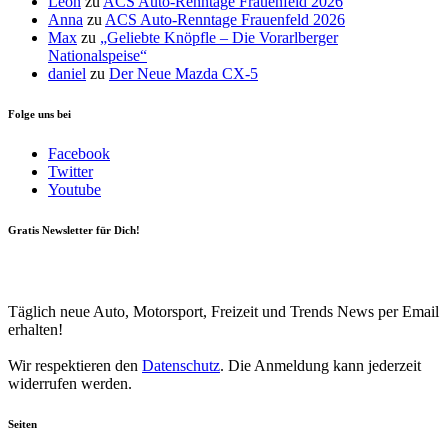
Leon
zu
ACS Auto-Renntage Frauenfeld 2026
Anna
zu
ACS Auto-Renntage Frauenfeld 2026
Max
zu
„Geliebte Knöpfle – Die Vorarlberger
Nationalspeise“
daniel
zu
Der Neue Mazda CX-5
Folge uns bei
Facebook
Twitter
Youtube
Gratis Newsletter für Dich!
Your email
johnsmith@example.com
Newsletter abonnieren
Täglich neue Auto, Motorsport, Freizeit und Trends News per Email
erhalten!
Wir respektieren den
Datenschutz
. Die Anmeldung kann jederzeit
widerrufen werden.
Seiten